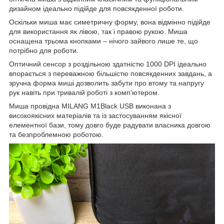
дизайном ідеально підійде для повсякденної роботи.
Оскільки миша має симетричну форму, вона відмінно підійде
для використання як лівою, так і правою рукою. Миша
оснащена трьома кнопками – нічого зайвого лише те, що
потрібно для роботи.
Оптичний сенсор з роздільною здатністю 1000 DPI ідеально
впорається з переважною більшістю повсякденних завдань, а
зручна форма миші дозволить забути про втому та напругу
рук навіть при тривалій роботі з комп'ютером.
Миша провідна MILANG M1Black USB виконана з
високоякісних матеріалів та із застосуванням якісної
елементної бази, тому довго буде радувати власника довгою
та безпроблемною роботою.