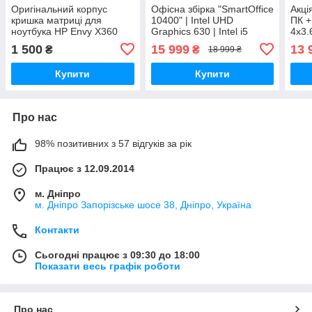
Оригінальний корпус
Офісна збірка "SmartOffice
Акці
кришка матриці для
10400" | Intel UHD
ПК + 
ноутбука HP Envy X360
Graphics 630 | Intel i5
4x3.
10400 |SSD M.2 | Wi-Fi |
+ Кл
1 500
15 999
13 
₴
₴
18 999 ₴
WIN11
OFF
Купити
Купити
Про нас
98% позитивних з 57 відгуків за рік
Працює з 12.09.2014
м. Дніпро
м. Днiпро Запорізське шосе 38, Дніпро, Україна
Контакти
Сьогодні працює з 09:30 до 18:00
Показати весь графік роботи
Про нас