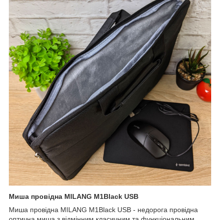
Миша провідна MILANG M1Black USB
Миша провідна MILANG M1Black USB - недорога провідна
оптична миша з відмінним класичним та функціональним