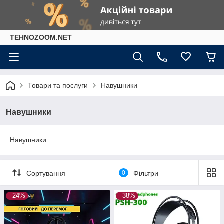
TEHNOZOOM.NET
Товари та послуги
Навушники
Навушники
Навушники
Сортування
0
Фільтри
–24%
–38%