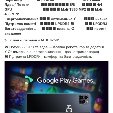
Ядра / Потоки 🟩🟩🟩🟩🟩🟩🟩🟩 8/8 🟨🟨🟨🟨 4/4
GPU 🟩🟩🟩🟩🟩 Mali-T860 MP2 🟨🟨 Mali-
400 MP2
Енергоспоживання 🟩🟩🟩 оптимальне ⚡ 🟨🟨🟨 низьке
Підтримка пам'яті 🟩🟩🟩🟩 LPDDR4 💾 🟨🟨 LPDDR3
Багатозадачність 🟩🟩🟩🟩 плавна 💨 🟨🟨 прості
завдання
✨ Головні переваги MTK 6750:
🎮 Потужний GPU та ядра — плавна робота ігор та додатків
⚡ Оптимальне енергоспоживання – довше тримає заряд
💾 Підтримка LPDDR4 - комфортна багатозадачність