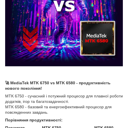
🚀 MediaTek MTK 6750 vs MTK 6580 - продуктивність
нового покоління!
MTK 6750 - сучасний і потужний процесор для плавної роботи
додатків, ігор та багатозадачності.
MTK 6580 - базовий та енергоефективний процесор для
повсякденних завдань.
Порівняння продуктивності:
Параметр MTK 6750 MTK 6580