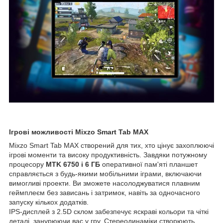
Ігрові можливості Mixzo Smart Tab MAX
Mixzo Smart Tab MAX створений для тих, хто цінує захоплюючі
ігрові моменти та високу продуктивність. Завдяки потужному
процесору
MTK 6750 і 6 ГБ
оперативної пам'яті планшет
справляється з будь-якими мобільними іграми, включаючи
вимогливі проекти. Ви зможете насолоджуватися плавним
геймплеєм без зависань і затримок, навіть за одночасного
запуску кількох додатків.
IPS-дисплей з 2.5D склом забезпечує яскраві кольори та чіткі
деталі, занурюючи вас у гру. Стереодинаміки створюють