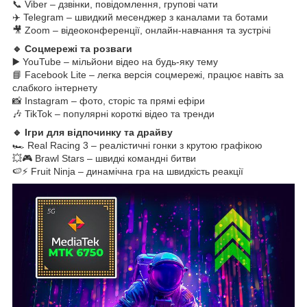
📞 Viber – дзвінки, повідомлення, групові чати
✈️ Telegram – швидкий месенджер з каналами та ботами
🎥 Zoom – відеоконференції, онлайн-навчання та зустрічі
🔹 Соцмережі та розваги
▶️ YouTube – мільйони відео на будь-яку тему
📘 Facebook Lite – легка версія соцмережі, працює навіть за
слабкого інтернету
📸 Instagram – фото, сторіс та прямі ефіри
🎶 TikTok – популярні короткі відео та тренди
🔹 Ігри для відпочинку та драйву
🏎️ Real Racing 3 – реалістичні гонки з крутою графікою
💥🎮 Brawl Stars – швидкі командні битви
🍉⚡ Fruit Ninja – динамічна гра на швидкість реакції