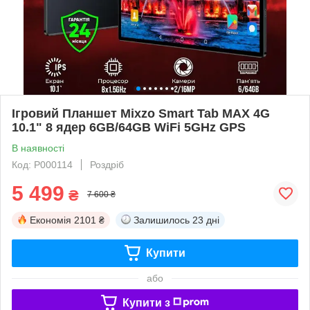
Ігровий Планшет Mixzo Smart Tab MAX 4G
10.1" 8 ядер 6GB/64GB WiFi 5GHz GPS
В наявності
Код: P000114
Роздріб
5 499
₴
7 600 ₴
Економія
2101 ₴
Залишилось
23 дні
Купити
або
Купити з