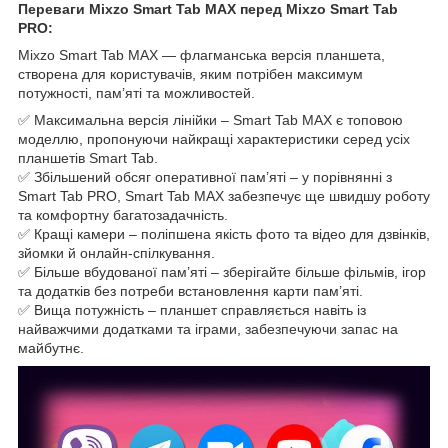
Переваги Mixzo Smart Tab MAX перед Mixzo Smart Tab
PRO:
Mixzo Smart Tab MAX — флагманська версія планшета,
створена для користувачів, яким потрібен максимум
потужності, пам’яті та можливостей.
✅ Максимальна версія лінійки – Smart Tab MAX є топовою
моделлю, пропонуючи найкращі характеристики серед усіх
планшетів Smart Tab.
✅ Збільшений обсяг оперативної пам’яті – у порівнянні з
Smart Tab PRO, Smart Tab MAX забезпечує ще швидшу роботу
та комфортну багатозадачність.
✅ Кращі камери – поліпшена якість фото та відео для дзвінків,
зйомки й онлайн-спілкування.
✅ Більше вбудованої пам’яті – зберігайте більше фільмів, ігор
та додатків без потреби встановлення карти пам’яті.
✅ Вища потужність – планшет справляється навіть із
найважчими додатками та іграми, забезпечуючи запас на
майбутнє.