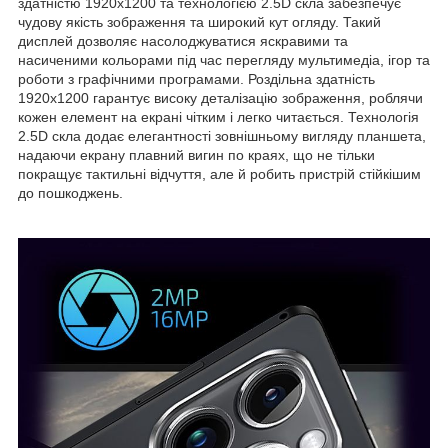
здатністю 1920х1200 та технологією 2.5D скла забезпечує
чудову якість зображення та широкий кут огляду. Такий
дисплей дозволяє насолоджуватися яскравими та
насиченими кольорами під час перегляду мультимедіа, ігор та
роботи з графічними програмами. Роздільна здатність
1920х1200 гарантує високу деталізацію зображення, роблячи
кожен елемент на екрані чітким і легко читається. Технологія
2.5D скла додає елегантності зовнішньому вигляду планшета,
надаючи екрану плавний вигин по краях, що не тільки
покращує тактильні відчуття, але й робить пристрій стійкішим
до пошкоджень.