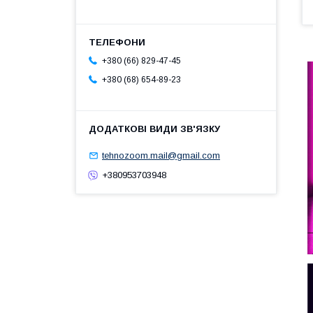
+380 (66) 829-47-45
+380 (68) 654-89-23
tehnozoom.mail@gmail.com
+380953703948