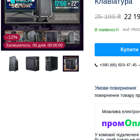
Клавіатура
22 1
25 199 ₴
В наявності
Код:
PK0
–12%
Залишилось
0
0
днів
0
0
0
0
0
0
Купити
+380 (66) 829-47-45
повернення товару п
У компанії підключені
будь-який товар не п