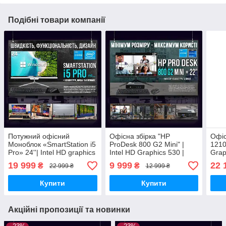
Подібні товари компанії
Потужний офісний
Офісна збірка "HP
Офіс
Моноблок «SmartStation i5
ProDesk 800 G2 Mini" |
1210
Pro» 24''| Intel HD graphics
Intel HD Graphics 530 |
Graph
530 | Intel i5-6500 |SSD |
Intel i5 6500T |SSD M.2|
1210
19 999
9 999
22 
₴
₴
22 999 ₴
12 999 ₴
Wi-Fi | WIN11
Wi-Fi | WIN10|Монітор LED
WIN1
IPS 22" | Клав
22"|
Купити
Купити
Акційні пропозиції та новинки