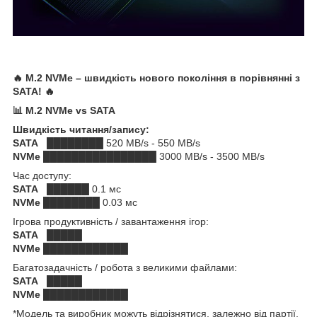
🔥 M.2 NVMe – швидкість нового покоління в порівнянні з
SATA! 🔥
📊 M.2 NVMe vs SATA
Швидкість читання/запису:
SATA
████████ 520 MB/s - 550 MB/s
NVMe
████████████████ 3000 MB/s - 3500 MB/s
Час доступу:
SATA
██████ 0.1 мс
NVMe
████████ 0.03 мс
Ігрова продуктивність / завантаження ігор:
SATA
█████
NVMe
████████████
Багатозадачність / робота з великими файлами:
SATA
█████
NVMe
████████████
*Модель та виробник можуть відрізнятися, залежно від партії,