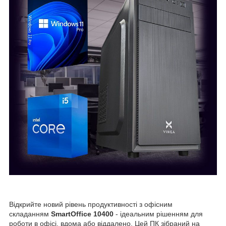
Відкрийте новий рівень продуктивності з офісним
складанням
SmartOffice 10400
- ідеальним рішенням для
роботи в офісі, вдома або віддалено. Цей ПК зібраний на