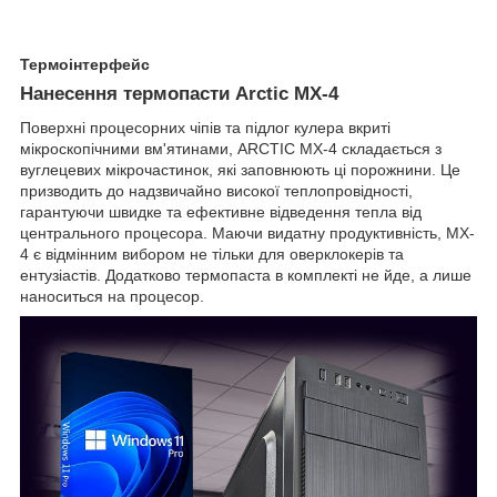
Термоінтерфейс
Нанесення термопасти Arctic MX-4
Поверхні процесорних чіпів та підлог кулера вкриті
мікроскопічними вм'ятинами, ARCTIC MX-4 складається з
вуглецевих мікрочастинок, які заповнюють ці порожнини. Це
призводить до надзвичайно високої теплопровідності,
гарантуючи швидке та ефективне відведення тепла від
центрального процесора. Маючи видатну продуктивність, MX-
4 є відмінним вибором не тільки для оверклокерів та
ентузіастів. Додатково термопаста в комплекті не йде, а лише
наноситься на процесор.