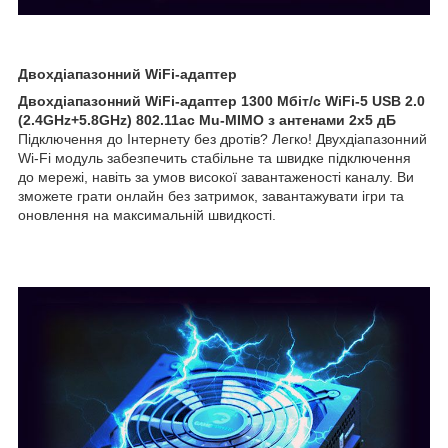
Двохдіапазонний WiFi-адаптер
Двохдіапазонний WiFi-адаптер 1300 Мбіт/с WiFi-5 USB 2.0
(2.4GHz+5.8GHz) 802.11ac Mu-MIMO з антенами 2x5 дБ
Підключення до Інтернету без дротів? Легко! Двухдіапазонний
Wi-Fi модуль забезпечить стабільне та швидке підключення
до мережі, навіть за умов високої завантаженості каналу. Ви
зможете грати онлайн без затримок, завантажувати ігри та
оновлення на максимальній швидкості.