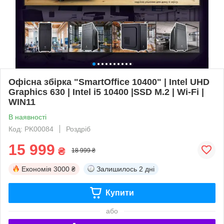
Офісна збірка "SmartOffice 10400" | Intel UHD
Graphics 630 | Intel i5 10400 |SSD M.2 | Wi-Fi |
WIN11
В наявності
Код: PK00084
Роздріб
15 999
₴
18 999 ₴
Економія
3000 ₴
Залишилось
2 дні
Купити
або