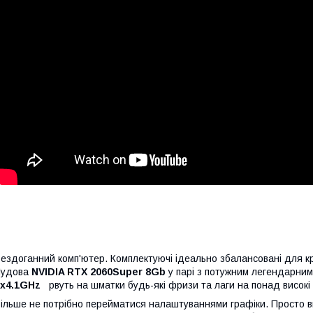
ездоганний комп'ютер. Комплектуючі ідеально збалансовані для кра
Чудова
NVIDIA RTX 2060Super 8Gb
у парі з потужним легендарни
8x4.1GHz
рвуть на шматки будь-які фризи та лаги на понад високі
ільше не потрібно перейматися налаштуваннями графіки. Просто ви