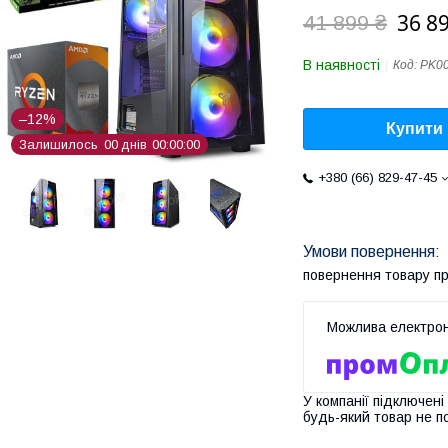
36 8
41 899 ₴
В наявності
Код:
PK0
–12%
Купити
Залишилось
0
0
днів
0
0
0
0
0
0
+380 (66) 829-47-45
повернення товару п
У компанії підключені
будь-який товар не п