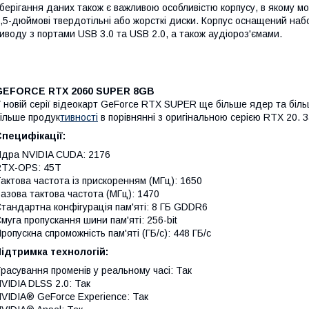
берігання даних також є важливою особливістю корпусу, в якому мо
,5-дюймові твердотільні або жорсткі диски. Корпус оснащений наб
иводу з портами USB 3.0 та USB 2.0, а також аудіороз'ємами.
GEFORCE RTX 2060 SUPER 8GB
 новій серії відеокарт GeForce RTX SUPER ще більше ядер та біл
ільше продук
тивності
в порівнянні з оригінальною серією RTX 20. 
пецифікації:
дра NVIDIA CUDA: 2176
RTX-OPS: 45T
актова частота із прискоренням (МГц): 1650
азова тактова частота (МГц): 1470
тандартна конфігурація пам'яті: 8 ГБ GDDR6
муга пропускання шини пам'яті: 256-bit
ропускна спроможність пам'яті (ГБ/с): 448 ГБ/с
ідтримка технологій:
расування променів у реальному часі: Так
VIDIA DLSS 2.0: Так
VIDIA® GeForce Experience: Так