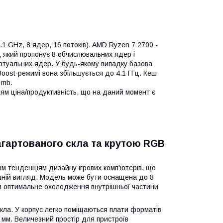
1 GHz, 8 ядер, 16 потоків). AMD Ryzen 7 2700 -
у, який пропонує 8 обчислювальних ядер і
іртуальних ядер. У будь-якому випадку базова
Boost-режимі вона збільшується до 4.1 ГГц. Кеш
 mb.
ям ціна/продуктивність, що на даний момент є
загартованого скла та крутою RGB
ім тенденціям дизайну ігрових комп'ютерів, що
шній вигляд. Модель може бути оснащена до 8
ки оптимальне охолодження внутрішньої частини
кла. У корпус легко поміщаються плати форматів
0 мм. Величезний простір для пристроїв