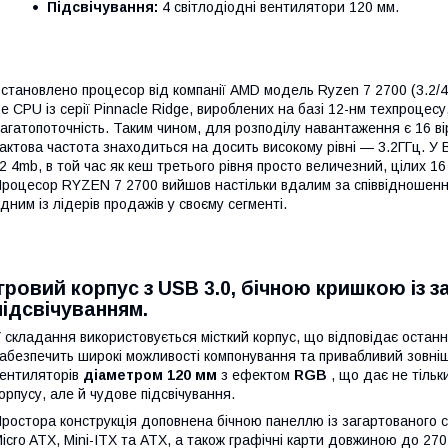
Підсвічування:
4 світлодіодні вентилятори 120 мм.
становлено процесор від компанії AMD модель Ryzen 7 2700 (3.2/4.
е CPU із серії Pinnacle Ridge, вироблених на базі 12-нм техпроцес
агатопоточність. Таким чином, для розподілу навантаження є 16 в
актова частота знаходиться на досить високому рівні — 3.2ГГц. У 
2 4mb, в той час як кеш третього рівня просто величезний, цілих 16
роцесор RYZEN 7 2700 вийшов настільки вдалим за співвідношенн
дним із лідерів продажів у своєму сегменті.
Ігровий корпус з USB 3.0, бічною кришкою із 
підсвічуванням.
 складання використовується місткий корпус, що відповідає останн
абезпечить широкі можливості компонування та привабливий зовні
ентиляторів
діаметром 120 мм
з ефектом
RGB
, що дає не тіль
орпусу, але й чудове підсвічування.
ростора конструкція доповнена бічною панеллю із загартованого с
icro ATX, Mini-ITX та ATX, а також графічні карти довжиною до 27