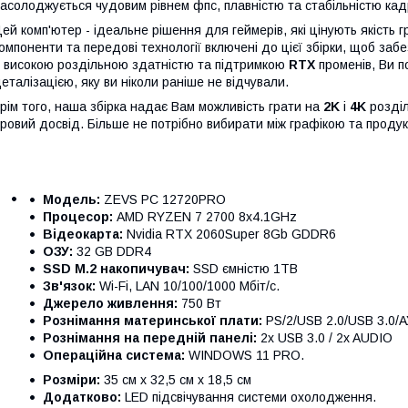
асолоджується чудовим рівнем фпс, плавністю та стабільністю кадр
ей комп'ютер - ідеальне рішення для геймерів, які цінують якість г
омпоненти та передові технології включені до цієї збірки, щоб заб
 високою роздільною здатністю та підтримкою
RTX
променів, Ви п
еталізацією, яку ви ніколи раніше не відчували.
рім того, наша збірка надає Вам можливість грати на
2K
і
4K
розділ
гровий досвід. Більше не потрібно вибирати між графікою та продукт
Модель:
ZEVS PC 12720PRO
Процесор:
AMD RYZEN 7 2700 8x4.1GHz
Відеокарта:
Nvidia RTX 2060Super 8Gb GDDR6
ОЗУ:
32 GB DDR4
SSD M.2 накопичувач:
SSD ємністю 1TB
Зв'язок:
Wi-Fi, LAN 10/100/1000 Мбіт/с.
Джерело живлення:
750 Вт
Рознімання материнської плати:
PS/2/USB 2.0/USB 3.0/
Рознімання на передній панелі:
2x USB 3.0 / 2x AUDIO
Операційна система:
WINDOWS 11 PRO.
Розміри:
35 см x 32,5 см x 18,5 см
Додатково:
LED підсвічування системи охолодження.