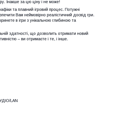
у. Інакше за цю ціну і не може!
рафіки та плавний ігровий процес. Потужні
езпечити Вам неймовірно реалістичний досвід гри.
оринете в ігри з унікальною глибиною та
ьній здатності, що дозволить отримати новий
ивністю – ви отримаєте і те, і інше.
АУДІО/LAN