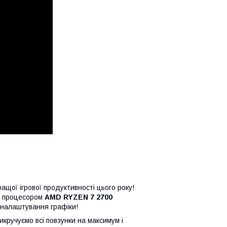
щої ігрової продуктивності цього року!
м процесором
AMD RYZEN 7 2700
 налаштування графіки!
кручуємо всі повзунки на максимум і